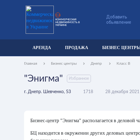
UA
Добавить
КОММЕРЧЕСКАЯ
обьявление
НЕДВИЖИМОСТЬ В
УКРАИНЕ
АРЕНДА
ПРОДАЖА
БИЗНЕС ЦЕНТР
Главная
Бизнес центры
Днепр
Класс B
"Энигма"
Избранное
г. Днепр. Шевченко, 53
1718
28 декабря 2021
Бизнес-центр "Энигма" располагается в деловой ч
БЦ находится в окружении других деловых центров