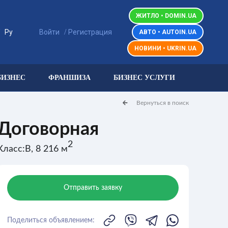
ЖИТЛО • DOMIN.UA
/
/
Ру
Войти
Регистрация
АВТО • AUTOIN.UA
НОВИНИ • UKRIN.UA
БИЗНЕС
ФРАНШИЗА
БИЗНЕС УСЛУГИ
Вернуться в поиск
Договорная
2
Класс:B, 8 216 м
Отправить заявку
Поделиться объявлением: