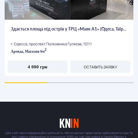
Здається площа під острів у ТРЦ «Маяк А1» (Одеса, Таїр...
г. Одесса, проспект Полковника Гуляєва, 107/1
2
Аренда, Магазин 6м
ОСТАВИТЬ ЗАЯВКУ
4 000 грн
Цей сайт несе інформаційну діяльність. Ми не даємо гарантуємо здійснення угоди та
достовірну інформацію оголошення. KNIN це торгова марка в Україні Віримо у