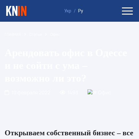
Укр
/
Ру
ГЛАВНАЯ
Статьи
Офис
Арендовать офис в Одессе
и не сойти с ума –
возможно ли это?
10 февраля 2022
1493
Офис
Открываем собственный бизнес – все