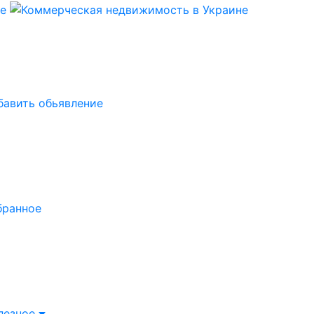
бавить обьявление
бранное
лезное