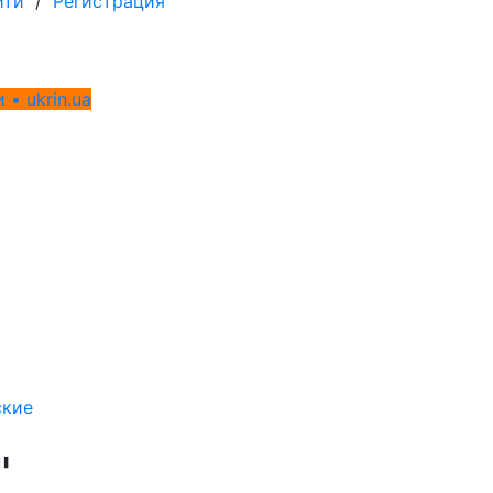
йти
/
Регистрация
 • ukrin.ua
кие
"