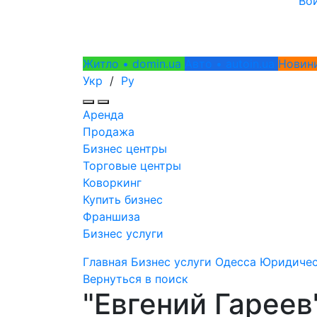
Во
Житло • domin.ua
Авто • autoin.ua
Новини
Укр
/
Ру
Аренда
Продажа
Бизнес центры
Торговые центры
Коворкинг
Купить бизнес
Франшиза
Бизнес услуги
Главная
Бизнес услуги
Одесса
Юридичес
Вернуться в поиск
"Евгений Гареев