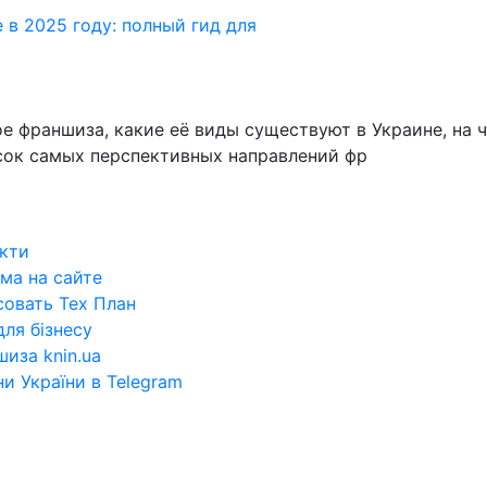
 в 2025 году: полный гид для
ое франшиза, какие её виды существуют в Украине, на
сок самых перспективных направлений фр
кти
ма на сайте
овать Тех План
ля бізнесу
иза knin.ua
и України в Telegram