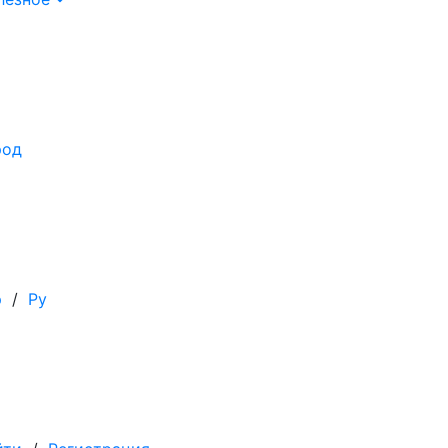
род
р
/
Ру