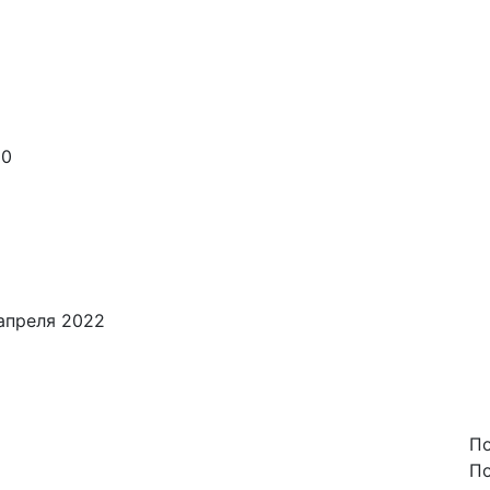
90
апреля 2022
По
По