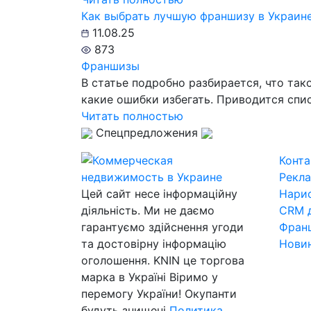
Как выбрать лучшую франшизу в Украине
11.08.25
873
Франшизы
В статье подробно разбирается, что так
какие ошибки избегать. Приводится спи
Читать полностью
Спецпредложения
Конта
Рекла
Цей сайт несе інформаційну
Нарис
діяльність. Ми не даємо
CRM д
гарантуємо здійснення угоди
Франш
та достовірну інформацію
Новин
оголошення. KNIN це торгова
марка в Україні Віримо у
перемогу України! Окупанти
будуть знищені
Политика