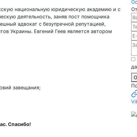
Ос
есскую национальную юридическую академию и с
От
ческую деятельность, заняв пост помощника
пешный адвокат с безупречной репутацией,
тов Украины. Евгений Геев является автором
д
О
По
ловий завещания;
Vi
ас. Спасибо!