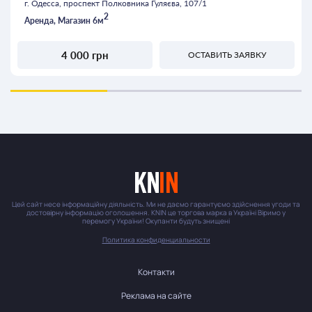
г. Одесса, проспект Полковника Гуляєва, 107/1
2
Аренда, Магазин 6м
4 000 грн
ОСТАВИТЬ ЗАЯВКУ
Цей сайт несе інформаційну діяльність. Ми не даємо гарантуємо здійснення угоди та
достовірну інформацію оголошення. KNIN це торгова марка в Україні Віримо у
перемогу України! Окупанти будуть знищені
Политика конфиденциальности
Контакти
Реклама на сайте