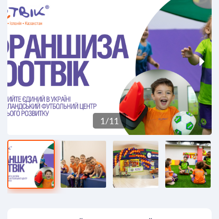
1
/
11