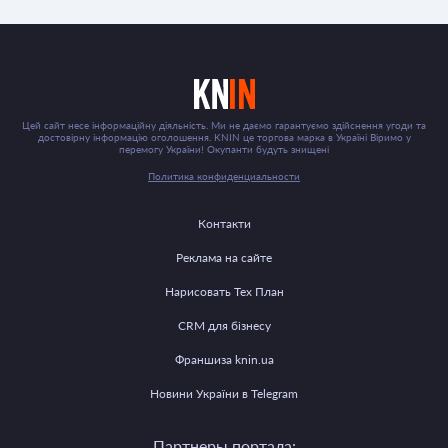
Цей сайт несе інформаційну діяльність. Ми не даємо гарантуємо здійснення угоди та
достовірну інформацію оголошення. KNIN це торгова марка в Україні Віримо у
перемогу України! Окупанти будуть знищені
Политика конфиденциальности
Контакти
Реклама на сайте
Нарисовать Тех План
CRM для бізнесу
Франшиза knin.ua
Новини України в Telegram
Партнеры портала: