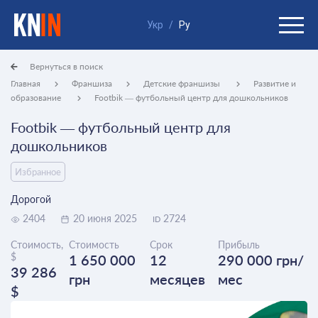
Укр
/
Ру
Вернуться в поиск
Главная
Франшиза
Детские франшизы
Развитие и
образование
Footbik — футбольный центр для дошкольников
Footbik — футбольный центр для
дошкольников
Избранное
Дорогой
2404
20 июня 2025
2724
ID
Стоимость,
Стоимость
Срок
Прибыль
$
1 650 000
12
290 000 грн/
39 286
грн
месяцев
мес
$