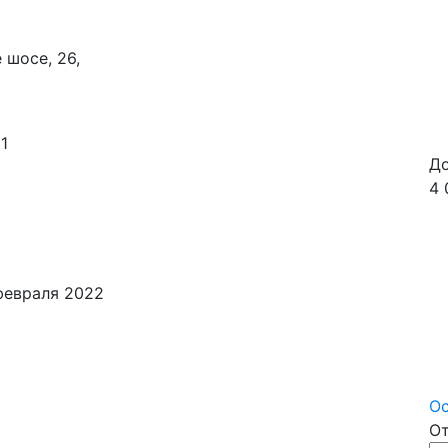
 шосе, 26,
1
До
4 
февраля 2022
Ос
От