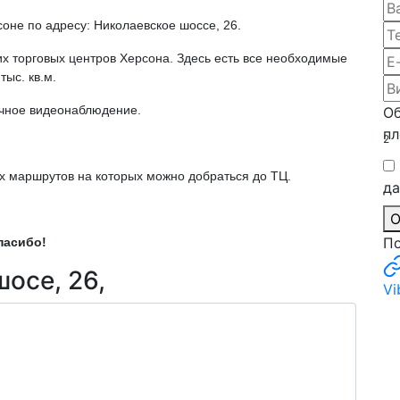
соне по адресу: Николаевское шоссе, 26.
их торговых центров Херсона. Здесь есть все необходимые
ыс. кв.м.
очное видеонаблюдение.
О
пл
2
ых маршрутов на которых можно добраться до ТЦ.
д
О
По
пасибо!
шосе, 26,
Vi