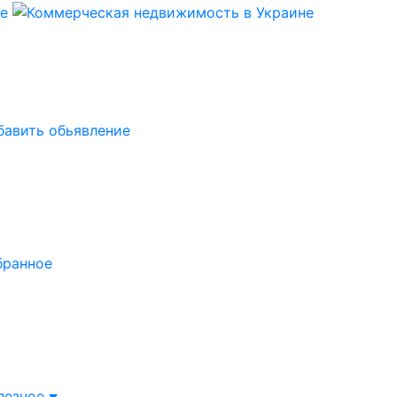
бавить обьявление
бранное
лезное