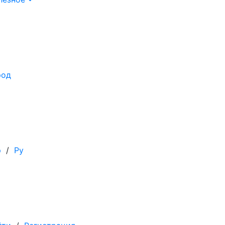
род
р
/
Ру