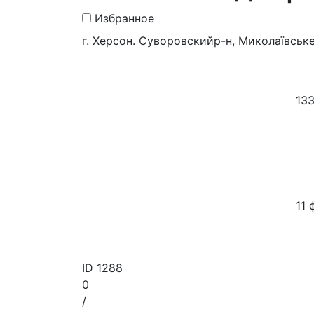
Избранное
г. Херсон. Суворовскийр-н, Миколаївське
133
11 
ID
1288
0
/