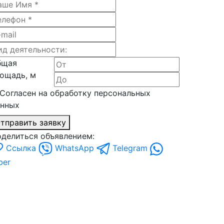
бщая
ощадь, м
Согласен на обработку персональных
анных
тправить заявку
делиться объявлением:
Ссылка
WhatsApp
Telegram
ber