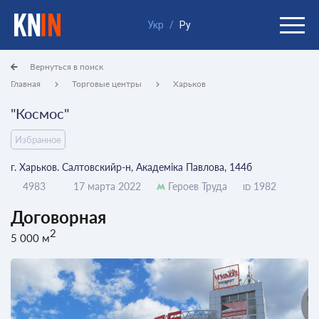
Укр
/
Ру
Вернуться в поиск
Главная
Торговые центры
Харьков
"Космос"
Избранное
г. Харьков. Салтовскийр-н, Академіка Павлова, 144б
4983
17 марта 2022
Героев Труда
1982
ID
Договорная
2
5 000 м