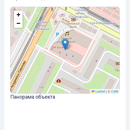
+
−
Leaflet
|
©
OSM
Панорама объекта