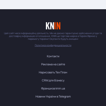
Цей сайт несе інформаційну діяльність. Ми не даємо гарантуємо здійснення угоди та
достовірну інформацію оголошення. KNIN це торгова марка в Україні Віримо у
перемогу України! Окупанти будуть знищені
Политика конфиденциальности
Контакти
Реклама на сайте
Нарисовать Тех План
CRM для бізнесу
Франшиза knin.ua
Новини України в Telegram