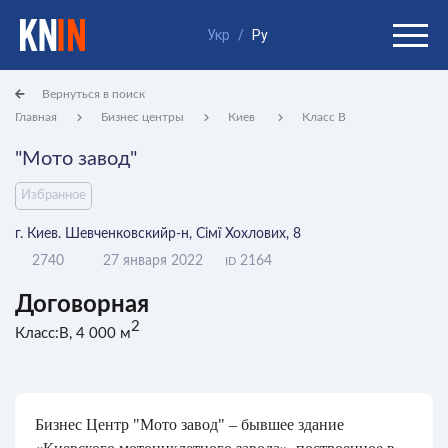
Укр
/
Ру
Вернуться в поиск
Главная
Бизнес центры
Киев
Класс B
"Мото завод"
Избранное
г. Киев. Шевченковскийр-н, Сімї Хохлових, 8
2740
27 января 2022
2164
ID
Договорная
2
Класс:B, 4 000 м
Бизнес Центр "Мото завод" – бывшее здание