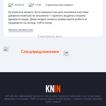
26.04.23
1738
Строительство и ремонт
Ці агрегати можуть бути використані для опалення (системи
джерело-повітря) чи опалення + гарячого водопостачання
(джерело-вода). Деякі моделі можуть реверсувати роботу й
працювати на холод, тобто конд
Читать полностью
Смотреть все
Спецпредложения
Цей сайт несе інформаційну діяльність. Ми не даємо гарантуємо здійснення угоди та достовірну
інформацію оголошення. KNIN це торгова марка в Україні Віримо у перемогу України! Окупанти
будуть знищені