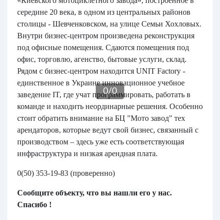
«Киевского мотоциклетного завода», построенное в
середине 20 века, в одном из центральных районов
столицы - Шевченковском, на улице Семьи Хохловых.
Внутри бизнес-центром произведена реконструкция
под офисные помещения. Сдаются помещения под
офис, торговлю, агенство, бытовые услуги, склад.
Рядом с бизнес-центром находится UNIT Factory -
единственное в Украине инновационное учебное
0
/
0
заведение IT, где учат программировать, работать в
команде и находить неординарные решения. Особенно
стоит обратить внимание на БЦ "Мото завод" тех
арендаторов, которые ведут свой бизнес, связанный с
производством – здесь уже есть соответствующая
инфраструктура и низкая арендная плата.
0(50) 353-19-83 (проверенно)
Сообщите объекту, что вы нашли его у нас.
Спасибо !