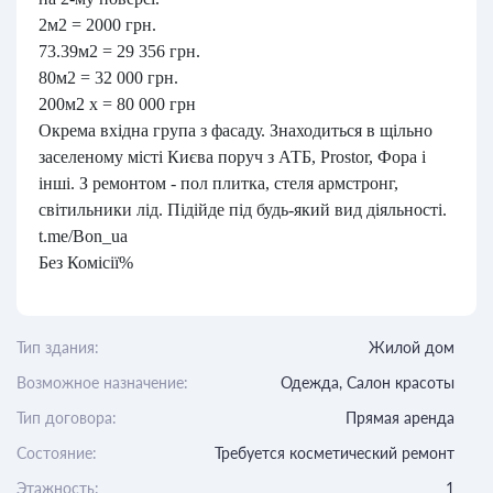
2м2 = 2000 грн.
73.39м2 = 29 356 грн.
80м2 = 32 000 грн.
200м2 х = 80 000 грн
Окрема вхідна група з фасаду. Знаходиться в щільно
заселеному місті Києва поруч з АТБ, Prostor, Фора і
інші. З ремонтом - пол плитка, стеля армстронг,
світильники лід. Підійде під будь-який вид діяльності.
t.me/Bon_ua
Без Комісії%
Тип здания:
Жилой дом
Возможное назначение:
Одежда, Салон красоты
Тип договора:
Прямая аренда
Состояние:
Требуется косметический ремонт
Этажность:
1