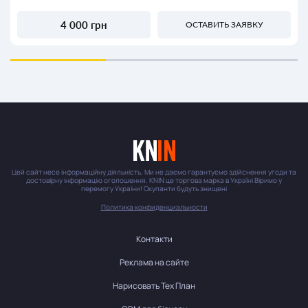
4 000 грн
ОСТАВИТЬ ЗАЯВКУ
Цей сайт несе інформаційну діяльність. Ми не даємо гарантуємо здійснення угоди та
достовірну інформацію оголошення. KNIN це торгова марка в Україні Віримо у
перемогу України! Окупанти будуть знищені
Политика конфиденциальности
Контакти
Реклама на сайте
Нарисовать Тех План