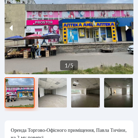
1
/
5
Оренда Торгово-Офісного приміщення, Павла Тичіни,
на 2-му поверсі.