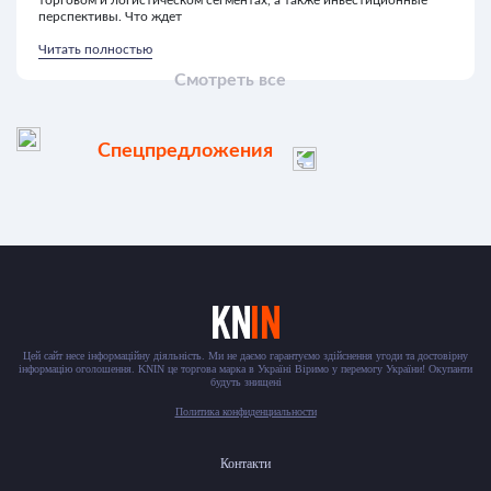
торговом и логистическом сегментах, а также инвестиционные
перспективы. Что ждет
Читать полностью
Смотреть все
Спецпредложения
Цей сайт несе інформаційну діяльність. Ми не даємо гарантуємо здійснення угоди та достовірну
інформацію оголошення. KNIN це торгова марка в Україні Віримо у перемогу України! Окупанти
будуть знищені
Политика конфиденциальности
Контакти