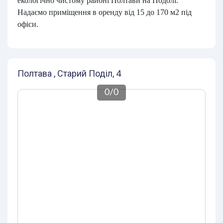
екологічно чистому районі Полтави на Подолі.
Надаємо приміщення в оренду від 15 до 170 м2 під
офіси.
Полтава , Старий Поділ, 4
0
/
0