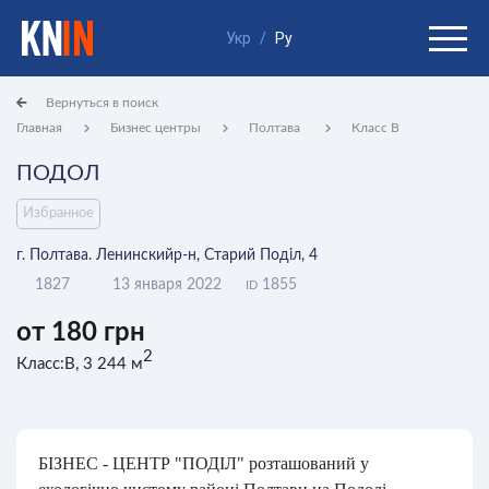
Укр
/
Ру
Вернуться в поиск
Главная
Бизнес центры
Полтава
Класс B
ПОДОЛ
Избранное
г. Полтава. Ленинскийр-н, Старий Поділ, 4
1827
13 января 2022
1855
ID
от 180 грн
2
Класс:B, 3 244 м
БІЗНЕС - ЦЕНТР "ПОДІЛ" розташований у