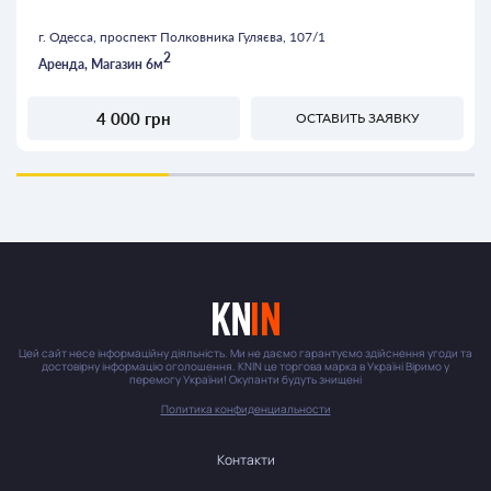
г. Одесса, проспект Полковника Гуляєва, 107/1
2
Аренда, Магазин 6м
4 000 грн
ОСТАВИТЬ ЗАЯВКУ
Цей сайт несе інформаційну діяльність. Ми не даємо гарантуємо здійснення угоди та
достовірну інформацію оголошення. KNIN це торгова марка в Україні Віримо у
перемогу України! Окупанти будуть знищені
Политика конфиденциальности
Контакти