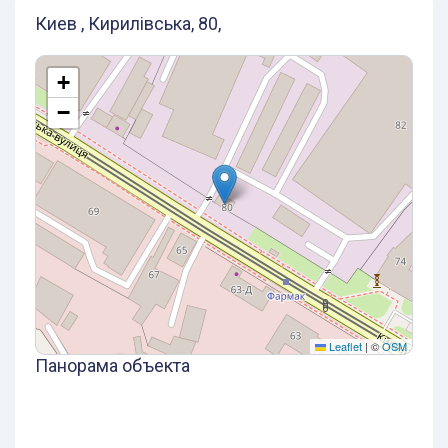
Киев , Кирилівська, 80,
+
−
Leaflet
|
©
OSM
Панорама объекта