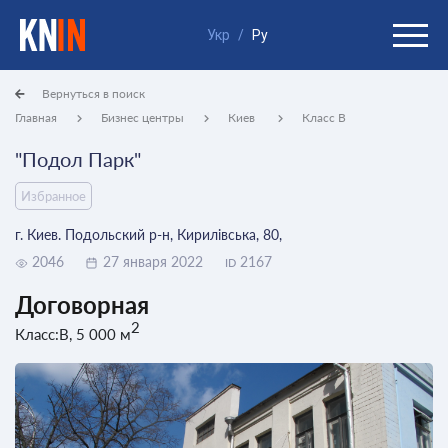
Укр
/
Ру
Вернуться в поиск
Главная
Бизнес центры
Киев
Класс B
"Подол Парк"
Избранное
г. Киев. Подольский р-н, Кирилівська, 80,
2046
27 января 2022
2167
ID
Договорная
2
Класс:B, 5 000 м