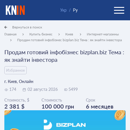
Укр
/
Ру
Вернуться в поиск
Главная
Купить бизнес
Киев
Интернет-магазины
Продам готовий інфобізнес bizplan.biz Тема : як знайти інвестора
Продам готовий інфобізнес bizplan.biz Тема :
як знайти інвестора
Избранное
г. Киев, Онлайн
174
02 августа 2026
5499
ID
Стоимость, $
Стоимость
Срок
2 381 $
100 000 грн
6 месяцев