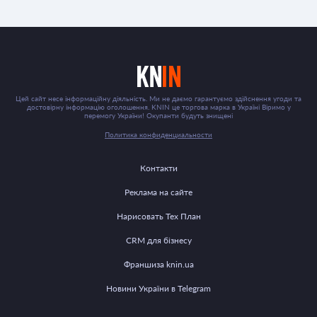
Цей сайт несе інформаційну діяльність. Ми не даємо гарантуємо здійснення угоди та
достовірну інформацію оголошення. KNIN це торгова марка в Україні Віримо у
перемогу України! Окупанти будуть знищені
Политика конфиденциальности
Контакти
Реклама на сайте
Нарисовать Тех План
CRM для бізнесу
Франшиза knin.ua
Новини України в Telegram