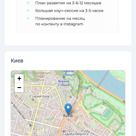
Киев
+
−