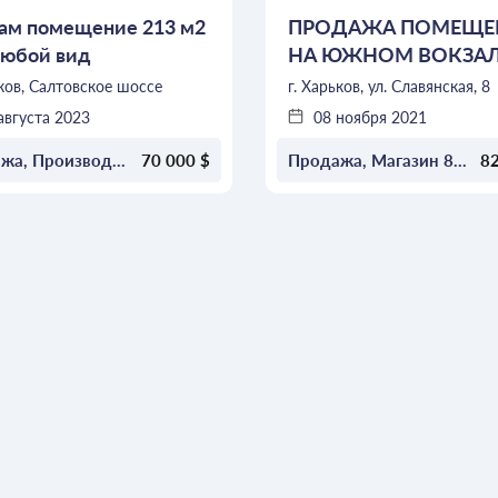
ам помещение 213 м2
ПРОДАЖА ПОМЕЩЕ
любой вид
НА ЮЖНОМ ВОКЗАЛ
ельности на Салтовке
КНХ
ьков, Салтовское шоссе
г. Харьков, ул. Славянская, 8
августа 2023
08 ноября 2021
2
2
Продажа, Производство 213м
70 000 $
Продажа, Магазин 84м
82
ОСТАВИТЬ ЗАЯВКУ
ОСТАВИТЬ ЗАЯВКУ