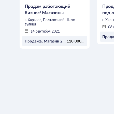
Продам работающий
Прод
бизнес! Магазины
под 
Зоотоваров по городу
деят
г. Харьков, Полтавський Шлях
г. Хар
вулиця
06 
14 сентября 2021
2
Продажа, Магазин 200м
110 000 $
ОСТАВИТЬ ЗАЯВКУ