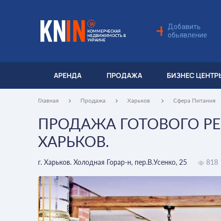
UA
Добавить
КОММЕРЧЕСКАЯ
обьявление
НЕДВИЖИМОСТЬ В
УКРАИНЕ
АРЕНДА
ПРОДАЖА
БИЗНЕС ЦЕНТР
Главная
Продажа
Харьков
Сфера Питания
ПРОДАЖА ГОТОВОГО РЕ
ХАРЬКОВ.
г. Харьков. Холодная Горар-н, пер.В.Усенко, 25
818