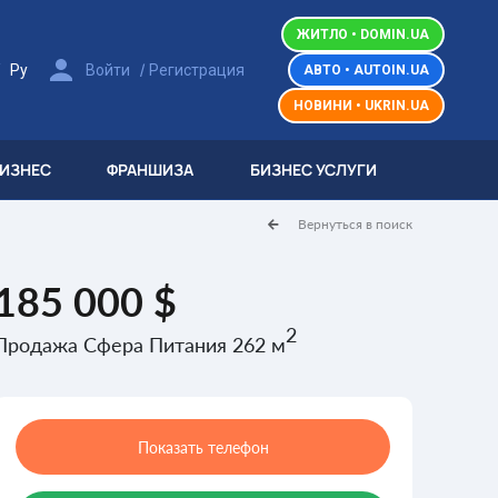
ЖИТЛО • DOMIN.UA
/
/
Ру
Войти
Регистрация
АВТО • AUTOIN.UA
НОВИНИ • UKRIN.UA
БИЗНЕС
ФРАНШИЗА
БИЗНЕС УСЛУГИ
Вернуться в поиск
185 000 $
2
Продажа Сфера Питания 262 м
Показать телефон