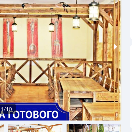
1
/
10