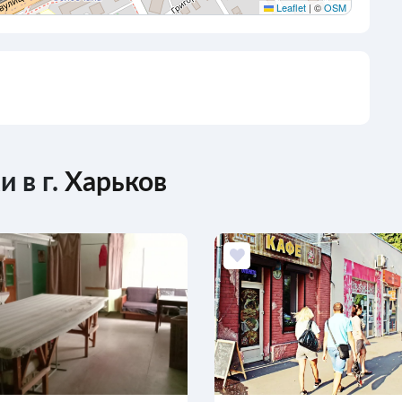
Leaflet
|
©
OSM
 в г.
Харьков