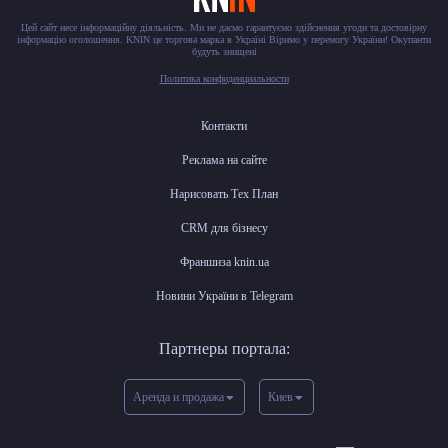
Цей сайт несе інформаційну діяльність. Ми не даємо гарантуємо здійснення угоди та достовірну
інформацію оголошення. KNIN це торгова марка в Україні Віримо у перемогу України! Окупанти
будуть знищені
Политика конфиденциальности
Контакти
Реклама на сайте
Нарисовать Тех План
CRM для бізнесу
Франшиза knin.ua
Новини України в Telegram
Партнеры портала:
Аренда и продажа
Киев