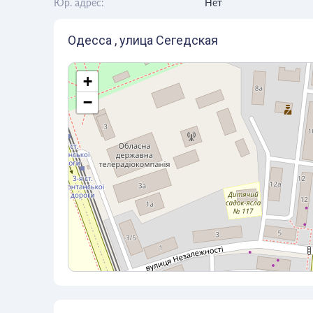
Юр. адрес:
Нет
Одесса , улица Сегедская
+
−