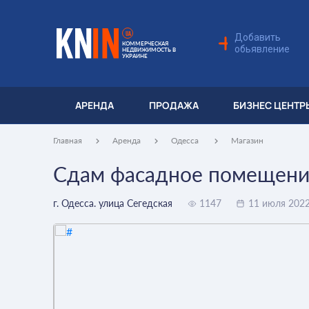
UA
Добавить
КОММЕРЧЕСКАЯ
обьявление
НЕДВИЖИМОСТЬ В
УКРАИНЕ
АРЕНДА
ПРОДАЖА
БИЗНЕС ЦЕНТР
Главная
Аренда
Одесса
Магазин
Сдам фасадное помещени
г. Одесса. улица Сегедская
1147
11 июля 202