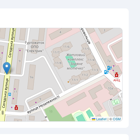
Leaflet
|
©
OSM