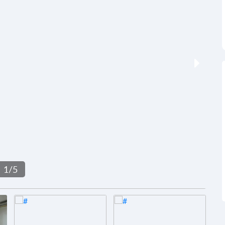
1
/
5