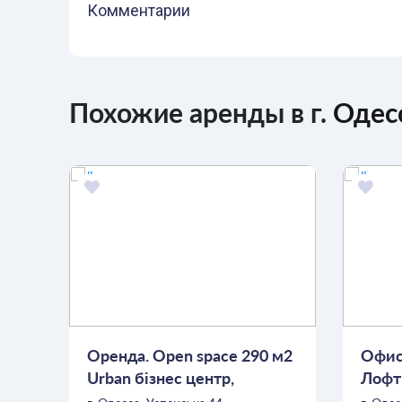
Комментарии
Похожие аренды в г.
Одес
Оренда. Open space 290 м2
Офис
Urban бізнес центр,
Лофт
Успенська, 44. 6$ за м2
Вид 