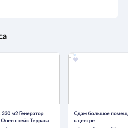
са
 330 м2 Генератор
Сдам большое помещ
 Опен спейс Терраса
в центре
моря АФИНА Центр