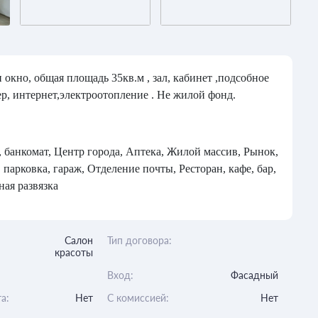
окно, общая площадь 35кв.м , зал, кабинет ,подсобное
р, интернет,электроотопление . Не жилой фонд.
, банкомат, Центр города, Аптека, Жилой массив, Рынок,
 парковка, гараж, Отделение почты, Ресторан, кафе, бар,
ая развязка
Салон
Тип договора:
красоты
Вход:
Фасадный
а:
Нет
C комиссией:
Нет