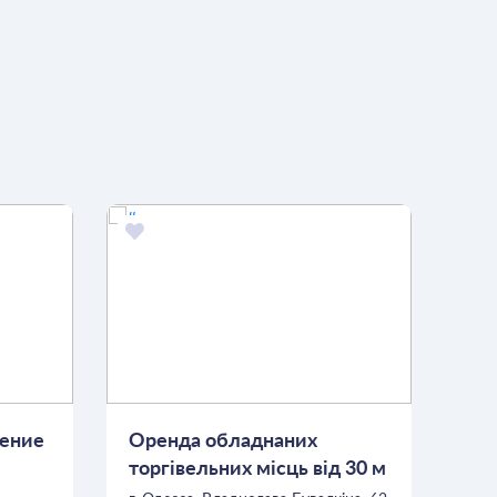
ение
Оренда обладнаних
торгівельних місць від 30 м
кв.