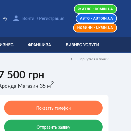
ЖИТЛО • DOMIN.UA
/
/
Ру
Войти
Регистрация
АВТО • AUTOIN.UA
НОВИНИ • UKRIN.UA
БИЗНЕС
ФРАНШИЗА
БИЗНЕС УСЛУГИ
Вернуться в поиск
7 500 грн
2
Аренда Магазин 35 м
Показать телефон
Отправить заявку