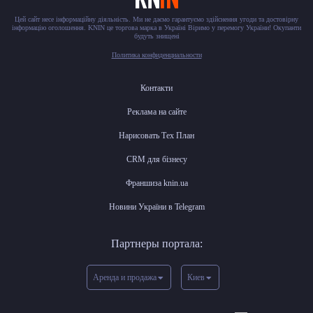
Цей сайт несе інформаційну діяльність. Ми не даємо гарантуємо здійснення угоди та достовірну
інформацію оголошення. KNIN це торгова марка в Україні Віримо у перемогу України! Окупанти
будуть знищені
Политика конфиденциальности
Контакти
Реклама на сайте
Нарисовать Тех План
CRM для бізнесу
Франшиза knin.ua
Новини України в Telegram
Партнеры портала:
Аренда и продажа
Киев