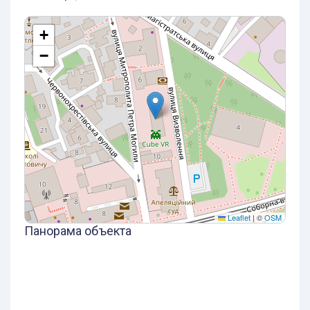
+
−
Leaflet
|
©
OSM
Панорама объекта