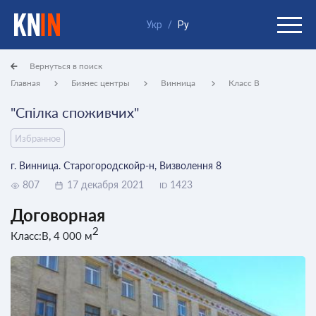
Укр
/
Ру
Вернуться в поиск
Главная
Бизнес центры
Винница
Класс B
"Спілка споживчих"
Избранное
г. Винница. Старогородскойр-н, Визволення 8
807
17 декабря 2021
1423
ID
Договорная
2
Класс:B, 4 000 м