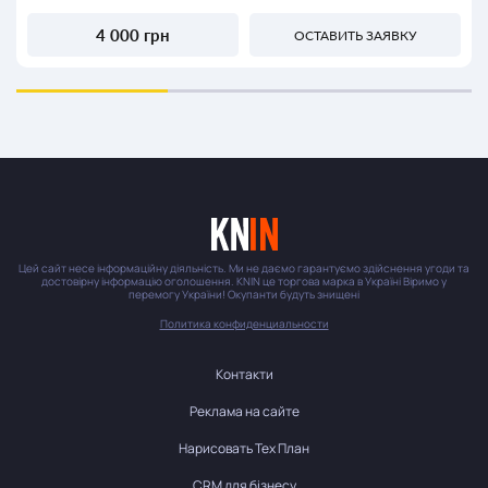
4 000 грн
ОСТАВИТЬ ЗАЯВКУ
Цей сайт несе інформаційну діяльність. Ми не даємо гарантуємо здійснення угоди та
достовірну інформацію оголошення. KNIN це торгова марка в Україні Віримо у
перемогу України! Окупанти будуть знищені
Политика конфиденциальности
Контакти
Реклама на сайте
Нарисовать Тех План
CRM для бізнесу