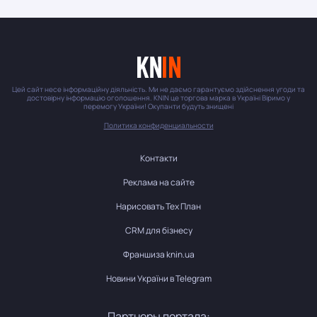
Цей сайт несе інформаційну діяльність. Ми не даємо гарантуємо здійснення угоди та
достовірну інформацію оголошення. KNIN це торгова марка в Україні Віримо у
перемогу України! Окупанти будуть знищені
Политика конфиденциальности
Контакти
Реклама на сайте
Нарисовать Тех План
CRM для бізнесу
Франшиза knin.ua
Новини України в Telegram
Партнеры портала: