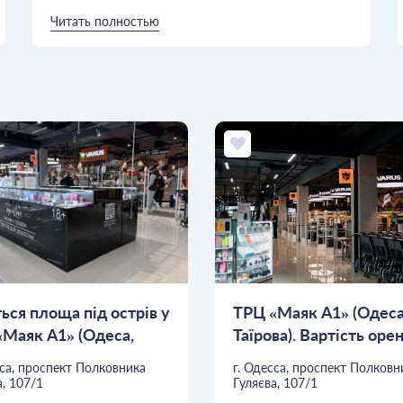
Читать полностью
ься площа під острів у
ТРЦ «Маяк А1» (Одеса
«Маяк А1» (Одеса,
Таїрова). Вартість ор
15 $...
сса, проспект Полковника
г. Одесса, проспект Полковн
а, 107/1
Гуляєва, 107/1