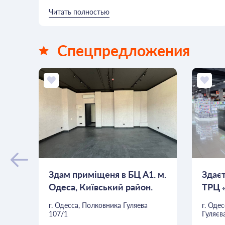
Читать полностью
Спецпредложения
Здам приміщеня в БЦ А1. м.
Здаєт
Одеса, Київський район.
ТРЦ 
Таїр...
г. Одесса, Полковника Гуляева
г. Оде
107/1
Гуляєв