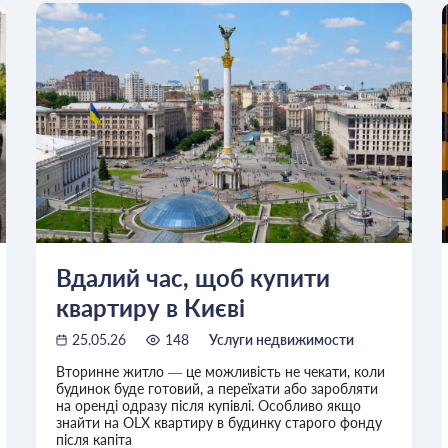
Вдалий час, щоб купити
квартиру в Києві
25.05.26
148
Услуги недвижимости
Вторинне житло — це можливість не чекати, коли
будинок буде готовий, а переїхати або заробляти
на оренді одразу після купівлі. Особливо якщо
знайти на OLX квартиру в будинку старого фонду
після капіта