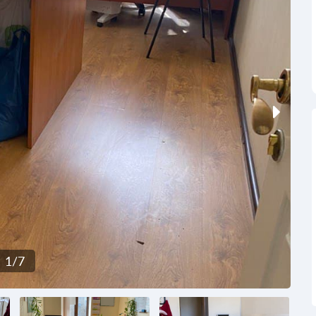
1
/
7