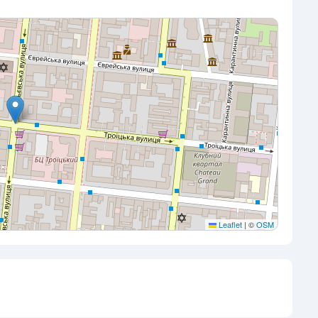
Leaflet
|
©
OSM