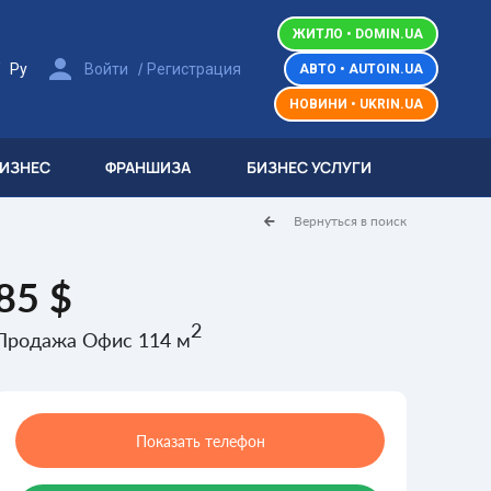
ЖИТЛО • DOMIN.UA
/
/
Ру
Войти
Регистрация
АВТО • AUTOIN.UA
НОВИНИ • UKRIN.UA
БИЗНЕС
ФРАНШИЗА
БИЗНЕС УСЛУГИ
Вернуться в поиск
85 $
2
Продажа Офис 114 м
Показать телефон