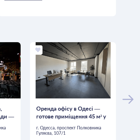
,
Оренда офісу в Одесі —
Ор
енди —
готове приміщення 45 м² у
м² 
БЦ «А»...
ика
г. Одесса, проспект Полковника
г. 
Гуляєва, 107/1
Гуля