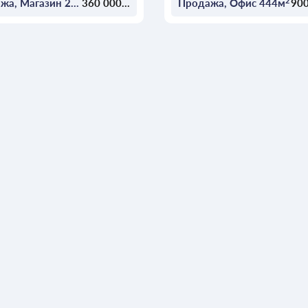
2
2
Продажа, Магазин 211м
360 000 $
Продажа, Офис 444м
900
ОСТАВИТЬ ЗАЯВКУ
ОСТАВИТЬ ЗАЯВКУ