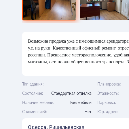
Возможна продажа уже с имеющимися арендаторами.
у.е. на руки. Качественный офисный ремонт, отре
ресепшн. Прекрасное месторасположение, удобная 
магазины, остановки общественного транспорта.
Тип здания:
Планировка:
Состояние:
Стандартная отделка
Этажность:
Наличие мебели:
Без мебели
Парковка:
C комиссией:
Нет
Юр. адрес:
Одесса , Ришельевская