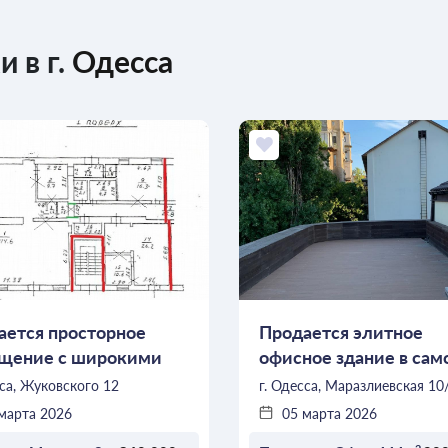
 в г.
Одесса
ается просторное
Продается элитное
щение с широкими
офисное здание в сам
ожностями
сердце Одессы
сса, Жуковского 12
г. Одесса, Маразлиевская 10
марта 2026
05 марта 2026