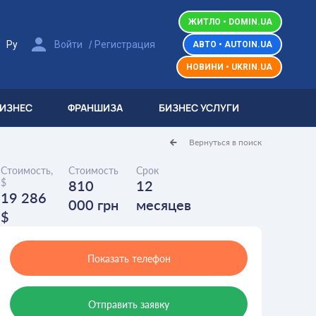
ЖИТЛО • DOMIN.UA
/
/
Ру
Войти
Регистрация
АВТО • AUTOIN.UA
НОВИНИ • UKRIN.UA
БИЗНЕС
ФРАНШИЗА
БИЗНЕС УСЛУГИ
Вернуться в поиск
Стоимость,
Стоимость
Срок
$
810
12
19 286
000 грн
месяцев
$
Показать телефон
Отправить заявку