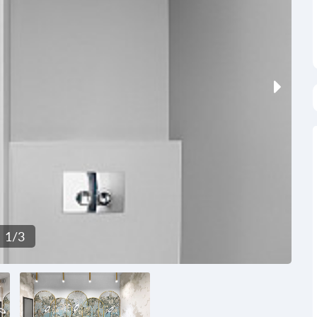
1
/
3