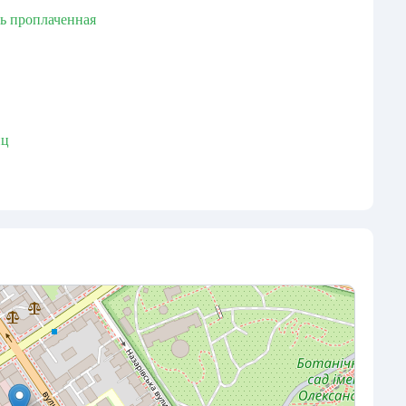
сь проплаченная
иц