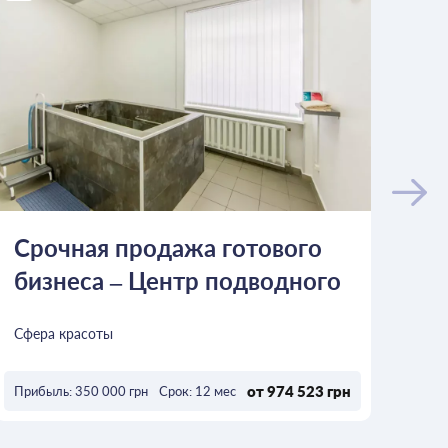
Срочная продажа готового
Ід
бизнеса – Центр подводного
ка
гидромассажа
кл
Сфера красоты
Сфе
от 974 523 грн
от 
Прибыль: 350 000 грн
Срок: 12 мес
ОСТАВИТЬ ЗАЯВКУ