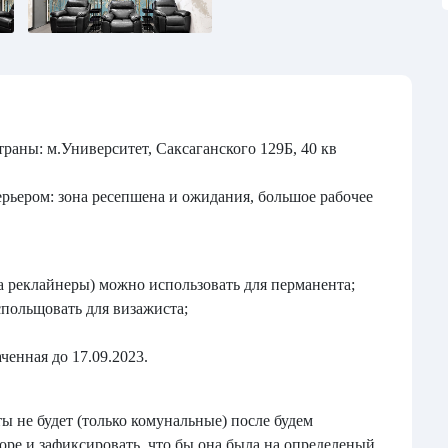
траны: м.Университет, Саксаганского 129Б, 40 кв
рьером: зона ресепшена и ожидания, большое рабочее
а реклайнеры) можно использовать для перманента;
спольщовать для визажиста;
ченная до 17.09.2023.
 не будет (только комунальные) после будем
оре и зафиксировать, что бы она была на определеный