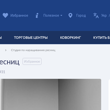
Избранное
Полезное
Город
Укр
Ы
ТОРГОВЫЕ ЦЕНТРЫ
КОВОРКИНГ
КУПИТЬ 
ы
Студия по наращиванию ресниц
есниц
Избранное
931