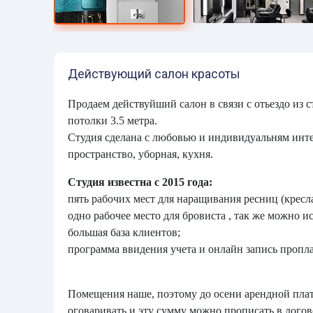
Действующий салон красоты
Продаем действуйший салон в связи с отьездо из с
потолки 3.5 метра.
Студия сделана с любовью и индивидуальням инте
пространство, уборная, кухня.
Студия известна с 2015 года:
пять рабочих мест для наращивания ресниц (кресл
одно рабочее место для бровиста , так же можно и
большая база клиентов;
программа ввидения учета и онлайн запись пропла
Помещения наше, поэтому до осени арендной платы
оговаривать и эту сумму можно прописать в догов