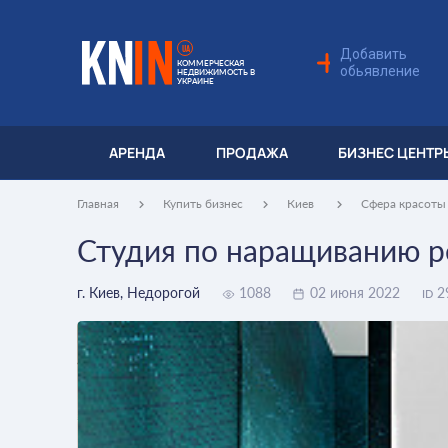
UA
Добавить
КОММЕРЧЕСКАЯ
обьявление
НЕДВИЖИМОСТЬ В
УКРАИНЕ
АРЕНДА
ПРОДАЖА
БИЗНЕС ЦЕНТР
Главная
Купить бизнес
Киев
Сфера красот
Студия по наращиванию р
г. Киев, Недорогой
1088
02 июня 2022
2
ID