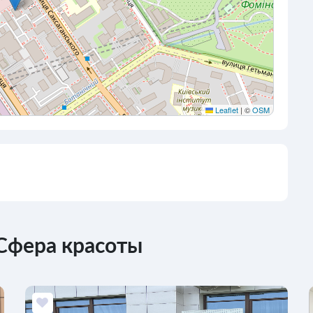
Leaflet
|
©
OSM
Сфера красоты