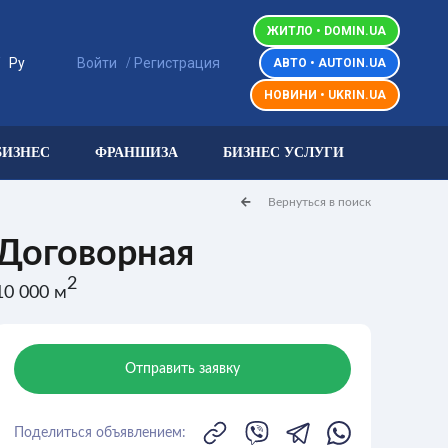
ЖИТЛО • DOMIN.UA
/
/
Ру
Войти
Регистрация
АВТО • AUTOIN.UA
НОВИНИ • UKRIN.UA
БИЗНЕС
ФРАНШИЗА
БИЗНЕС УСЛУГИ
Вернуться в поиск
Договорная
2
10 000 м
Отправить заявку
Поделиться объявлением: