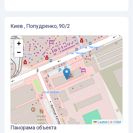
Киев , Попудренко, 90/2
+
−
Leaflet
|
©
OSM
Панорама объекта