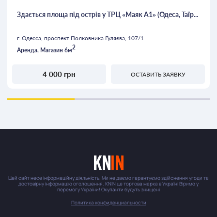
Здається площа під острів у ТРЦ «Маяк А1» (Одеса, Таїр...
г. Одесса, проспект Полковника Гуляєва, 107/1
2
Аренда, Магазин 6м
4 000 грн
ОСТАВИТЬ ЗАЯВКУ
Цей сайт несе інформаційну діяльність. Ми не даємо гарантуємо здійснення угоди та
достовірну інформацію оголошення. KNIN це торгова марка в Україні Віримо у
перемогу України! Окупанти будуть знищені
Политика конфиденциальности