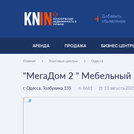
UA
Добавить
КОММЕРЧЕСКАЯ
обьявление
НЕДВИЖИМОСТЬ В
УКРАИНЕ
АРЕНДА
ПРОДАЖА
БИЗНЕС ЦЕНТР
Главная
Торговые центры
Одесса
"МегаДом 2 " Мебельный
г. Одесса. Толбухина 135
6681
13 августа 202