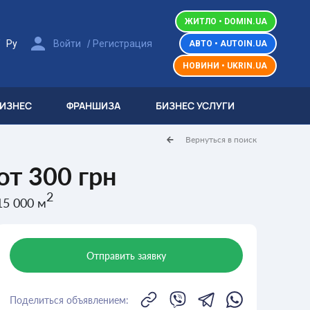
ЖИТЛО • DOMIN.UA
/
/
Ру
Войти
Регистрация
АВТО • AUTOIN.UA
НОВИНИ • UKRIN.UA
БИЗНЕС
ФРАНШИЗА
БИЗНЕС УСЛУГИ
Вернуться в поиск
от 300 грн
2
15 000 м
Отправить заявку
Поделиться объявлением: