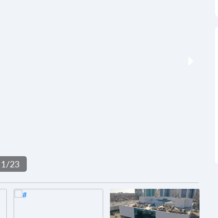
1
/
23