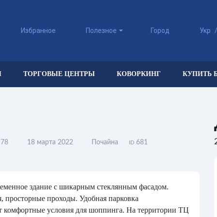
Избранное
Полезное
Город
Укр
Ы
ТОРГОВЫЕ ЦЕНТРЫ
КОВОРКИНГ
КУПИТЬ 
78
18 марта 2022
Почайна
681
ID
ременное здание с шикарным стеклянным фасадом.
, просторные проходы. Удобная парковка
аёт комфортные условия для шоппинга. На территории ТЦ