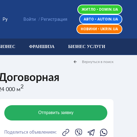
ЖИТЛО • DOMIN.UA
/
/
Ру
Войти
Регистрация
АВТО • AUTOIN.UA
НОВИНИ • UKRIN.UA
БИЗНЕС
ФРАНШИЗА
БИЗНЕС УСЛУГИ
Вернуться в поиск
Договорная
2
24 000 м
Отправить заявку
Поделиться объявлением: