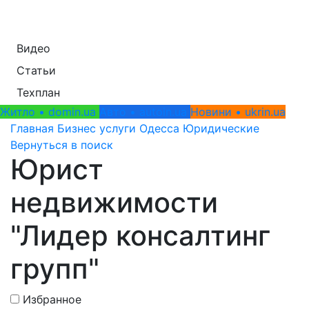
Видео
Статьи
Техплан
Житло • domin.ua
Авто • autoin.ua
Новини • ukrin.ua
Главная
Бизнес услуги
Одесса
Юридические
Вернуться в поиск
Юрист
недвижимости
"Лидер консалтинг
групп"
Избранное