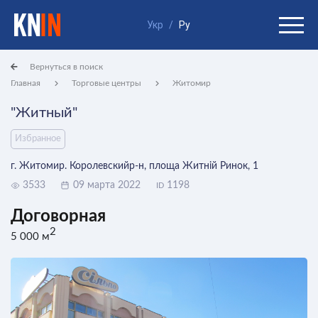
Укр
/
Ру
Вернуться в поиск
Главная
Торговые центры
Житомир
"Житный"
Избранное
г. Житомир. Королевскийр-н, площа Житній Ринок, 1
3533
09 марта 2022
1198
ID
Договорная
2
5 000 м