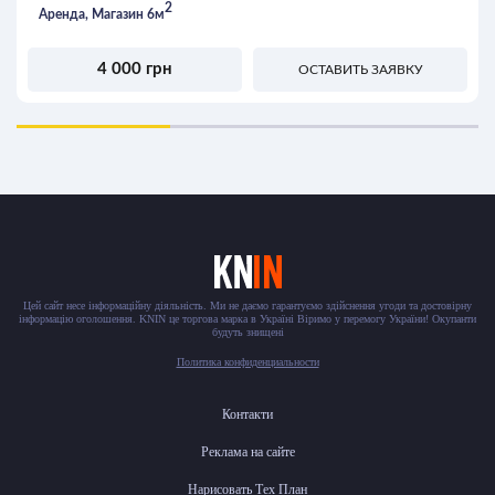
2
Аренда, Магазин 6м
4 000 грн
ОСТАВИТЬ ЗАЯВКУ
Цей сайт несе інформаційну діяльність. Ми не даємо гарантуємо здійснення угоди та достовірну
інформацію оголошення. KNIN це торгова марка в Україні Віримо у перемогу України! Окупанти
будуть знищені
Политика конфиденциальности
Контакти
Реклама на сайте
Нарисовать Тех План