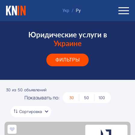
Укр
/
Ру
Юридические услуги в
Украине
ФИЛЬТРЫ
30
из
50
объявлений
Показывать по:
30
50
100
Сортировка