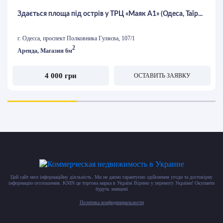
Здається площа під острів у ТРЦ «Маяк А1» (Одеса, Таїр...
г. Одесса, проспект Полковника Гуляєва, 107/1
2
Аренда, Магазин 6м
4 000 грн
ОСТАВИТЬ ЗАЯВКУ
Цей сайт несе інформаційну діяльність. Ми не даємо гарантуємо здійснення угоди та достовірну
інформацію оголошення. KNIN це торгова марка в Україні Віримо у перемогу України! Окупанти
будуть знищені
Политика конфиденциальности