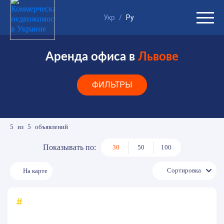
Укр
/
Ру
Аренда офиса в
Львове
ФИЛЬТРЫ
5
из
5
объявлений
Показывать по:
30
50
100
Сортировка
На карте