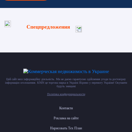
Спецпредложения
Цей сайт несе інформаційну діяльність. Ми не даємо гарантуємо здійснення угоди та достовірну
інформацію оголошення. KNIN це торгова марка в Україні Віримо у перемогу України! Окупанти
будуть знищені
Политика конфиденциальности
Контакти
Реклама на сайте
Нарисовать Тех План