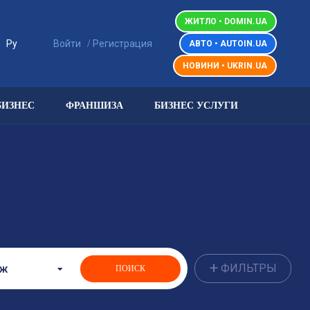
ЖИТЛО • DOMIN.UA
/
/
Ру
Войти
Регистрация
АВТО • AUTOIN.UA
НОВИНИ • UKRIN.UA
БИЗНЕС
ФРАНШИЗА
БИЗНЕС УСЛУГИ
+
ФИЛЬТРЫ
аж
ПОИСК