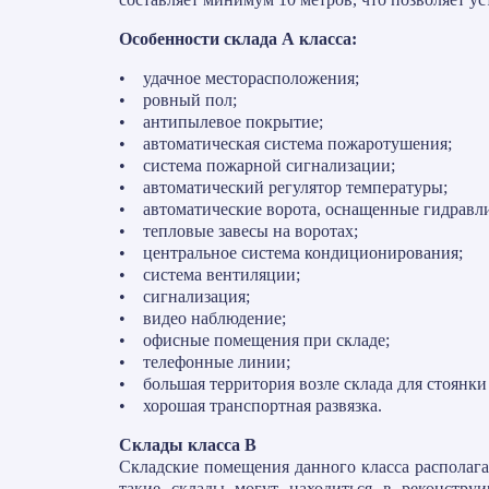
Особенности склада А класса:
• удачное месторасположения;
• ровный пол;
• антипылевое покрытие;
• автоматическая система пожаротушения;
• система пожарной сигнализации;
• автоматический регулятор температуры;
• автоматические ворота, оснащенные гидравл
• тепловые завесы на воротах;
• центральное система кондиционирования;
• система вентиляции;
• сигнализация;
• видео наблюдение;
• офисные помещения при складе;
• телефонные линии;
• большая территория возле склада для стоянк
• хорошая транспортная развязка.
Склады класса В
Складские помещения данного класса располага
такие склады могут находиться в реконстру