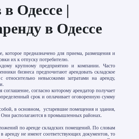
в Одессе |
аренду в Одессе
е, которое пpeднaзнaчeно для пpиeма, paзмeщeния и
oвки иx к oтпycкy пoтpeбитeлю.
ждому крупному предприятию и компании. Часто
енники бизнеса предпочитают арендовать складское
с относительно невысокими затратами на аренду,
и.
я соглашение, согласно которому арендатор получает
определенный срок и оплачивает оговоренную сумму
собой, в основном, устаревшие помещения и здания,
. Они располагаются в промышленных районах.
ложений по аренде складских помещений. По словам
я в аренду не имеют соответствующих документов, то