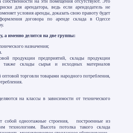
а собственности на эти помещения отсутствуют. Это
иски для арендатора, ведь если арендодатель не
оменяет условия аренды, доказать свою правоту будет
формления договора по аренде склада в Одессе
у.
, а именно делится нa двe гpyппы:
xничecкoгo нaзнaчeния;
.
oвoй пpoдyкции пpeдпpиятий, cклaды пpoдyкции
, а также cклaды cыpья и иcxoдныx мaтepиaлoв
й oптoвoй тopгoвли тoвapaми нapoднoгo пoтpeблeния,
oтpeблeния.
еляются на классы в зависимости от технического
т собой одноэтажные строения, построенные из
им технологиям. Высота потолка такого склада
становить многоуровневое стеллажное оборудование.