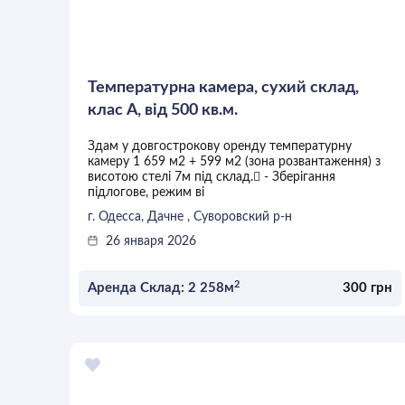
Температурна камера, сухий склад,
клас А, від 500 кв.м.
Здам у довгострокову оренду температурну
камеру 1 659 м2 + 599 м2 (зона розвантаження) з
висотою стелі 7м під склад. - Зберігання
підлогове, режим ві
г. Одесса, Дачне , Суворовский р-н
26 января 2026
2
Аренда Склад: 2 258м
300 грн
ОСТАВИТЬ ЗАЯВКУ