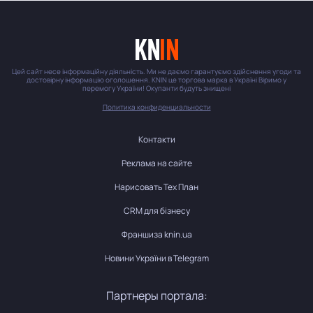
Цей сайт несе інформаційну діяльність. Ми не даємо гарантуємо здійснення угоди та
достовірну інформацію оголошення. KNIN це торгова марка в Україні Віримо у
перемогу України! Окупанти будуть знищені
Политика конфиденциальности
Контакти
Реклама на сайте
Нарисовать Тех План
CRM для бізнесу
Франшиза knin.ua
Новини України в Telegram
Партнеры портала: