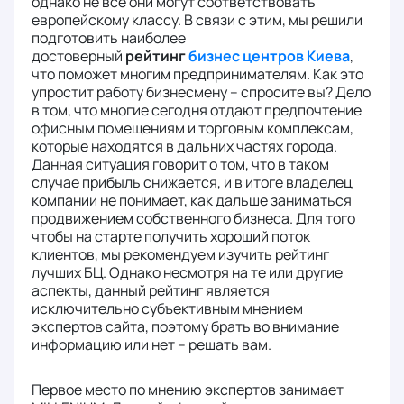
однако не все они могут соответствовать
европейскому классу. В связи с этим, мы решили
подготовить наиболее
достоверный
рейтинг
бизнес центров Киева
,
что поможет многим предпринимателям. Как это
упростит работу бизнесмену – спросите вы? Дело
в том, что многие сегодня отдают предпочтение
офисным помещениям и торговым комплексам,
которые находятся в дальних частях города.
Данная ситуация говорит о том, что в таком
случае прибыль снижается, и в итоге владелец
компании не понимает, как дальше заниматься
продвижением собственного бизнеса. Для того
чтобы на старте получить хороший поток
клиентов, мы рекомендуем изучить рейтинг
лучших БЦ. Однако несмотря на те или другие
аспекты, данный рейтинг является
исключительно субъективным мнением
экспертов сайта, поэтому брать во внимание
информацию или нет – решать вам.
Первое место по мнению экспертов занимает