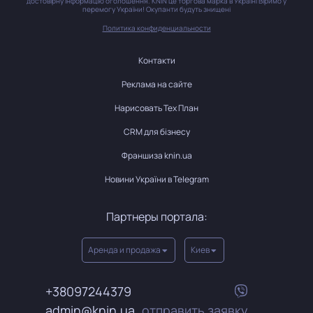
достовірну інформацію оголошення. KNIN це торгова марка в Україні Віримо у
перемогу України! Окупанти будуть знищені
Политика конфиденциальности
Контакти
Реклама на сайте
Нарисовать Тех План
CRM для бізнесу
Франшиза knin.ua
Новини України в Telegram
Партнеры портала:
Аренда и продажа
Киев
+38097244379
admin@knin.ua
отправить заявку