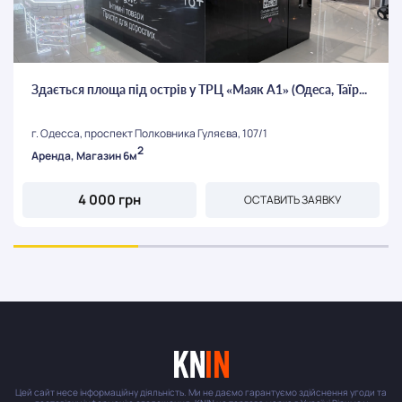
Здається площа під острів у ТРЦ «Маяк А1» (Одеса, Таїр...
г. Одесса, проспект Полковника Гуляєва, 107/1
2
Аренда, Магазин 6м
4 000 грн
ОСТАВИТЬ ЗАЯВКУ
Цей сайт несе інформаційну діяльність. Ми не даємо гарантуємо здійснення угоди та