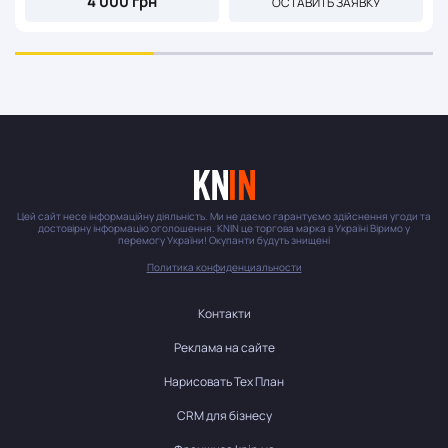
4 000 грн
ОСТАВИТЬ ЗАЯВКУ
Цей сайт несе інформаційну діяльність. Ми не даємо гарантуємо здійснення угоди та
достовірну інформацію оголошення. KNIN це торгова марка в Україні Віримо у
перемогу України! Окупанти будуть знищені
Политика конфиденциальности
Контакти
Реклама на сайте
Нарисовать Тех План
CRM для бізнесу