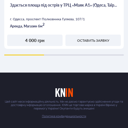
Здається площа під острів у ТРЦ «Маяк А1» (Одеса, Таїр...
г. Одесса, проспект Полковника Гуляєва, 107/1
2
Аренда, Магазин 6м
4 000 грн
ОСТАВИТЬ ЗАЯВКУ
Цей сайт несе інформаційну діяльність. Ми не даємо гарантуємо здійснення угоди та
достовірну інформацію оголошення. KNIN це торгова марка в Україні Віримо у
перемогу України! Окупанти будуть знищені
Политика конфиденциальности