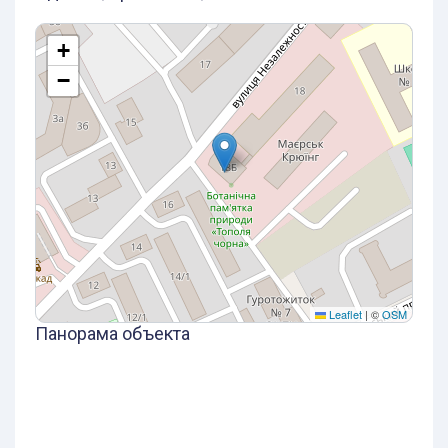
+
−
Leaflet
|
©
OSM
Панорама объекта