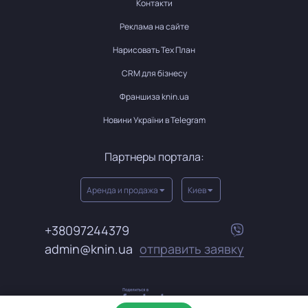
Контакти
Реклама на сайте
Нарисовать Тех План
CRM для бізнесу
Франшиза knin.ua
Новини України в Telegram
Партнеры портала:
Аренда и продажа
Киев
+38097244379
admin@knin.ua
отправить заявку