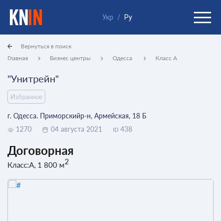
Укр
/
Ру
Вернуться в поиск
Главная
Бизнес центры
Одесса
Класс A
"Унитрейн"
Избранное
г. Одесса. Приморскийр-н, Армейская, 18 Б
1270
04 августа 2021
438
ID
Договорная
2
Класс:A, 1 800 м