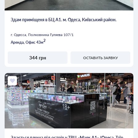
Здам приміщеня в БЦ А1. м. Одеса, Київський район.
г. Одесса, Полковника Гуляева 107/1
2
Аренда, Офис 43м
344 грн
ОСТАВИТЬ ЗАЯВКУ
Здається площа під острів у ТРЦ «Маяк А1» (Одеса, Таїр...