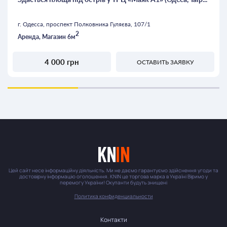
г. Одесса, проспект Полковника Гуляєва, 107/1
2
Аренда, Магазин 6м
4 000 грн
ОСТАВИТЬ ЗАЯВКУ
Цей сайт несе інформаційну діяльність. Ми не даємо гарантуємо здійснення угоди та
достовірну інформацію оголошення. KNIN це торгова марка в Україні Віримо у
перемогу України! Окупанти будуть знищені
Политика конфиденциальности
Контакти