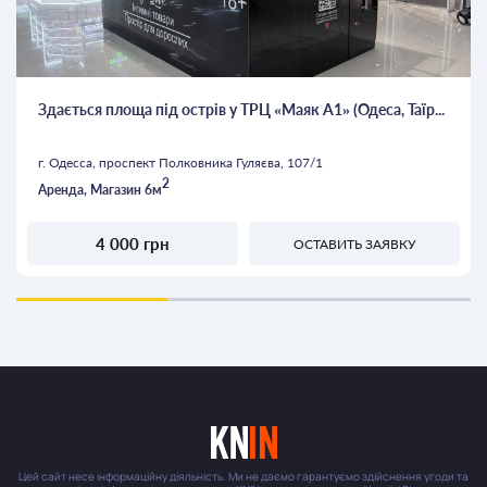
Здається площа під острів у ТРЦ «Маяк А1» (Одеса, Таїр...
г. Одесса, проспект Полковника Гуляєва, 107/1
2
Аренда, Магазин 6м
4 000 грн
ОСТАВИТЬ ЗАЯВКУ
Цей сайт несе інформаційну діяльність. Ми не даємо гарантуємо здійснення угоди та