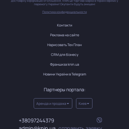
достовірну інформацію оголошення. KNIN це торгова марка в Україні Віримо у
перемогу України! Окупанти будуть знищені
Политика конфиденциальности
Контакти
Реклама на сайте
Нарисовать Тех План
CRM для бізнесу
Франшиза knin.ua
Новини України в Telegram
Партнеры портала:
Аренда и продажа
Киев
+38097244379
admin@knin.ua
отправить заявку