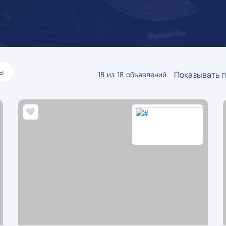
ы
Показывать п
18
из
18
объявлений