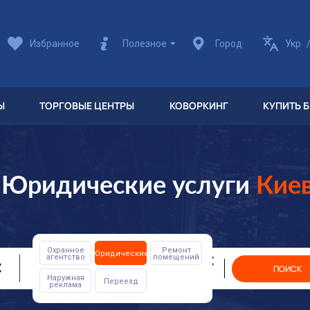
Избранное
Полезное
Город
Укр
Ы
ТОРГОВЫЕ ЦЕНТРЫ
КОВОРКИНГ
КУПИТЬ 
Юридические услуги
Кие
Охранное
Ремонт
Юридические
агентство
помещений
ПОИСК
Наружная
Переезд
реклама