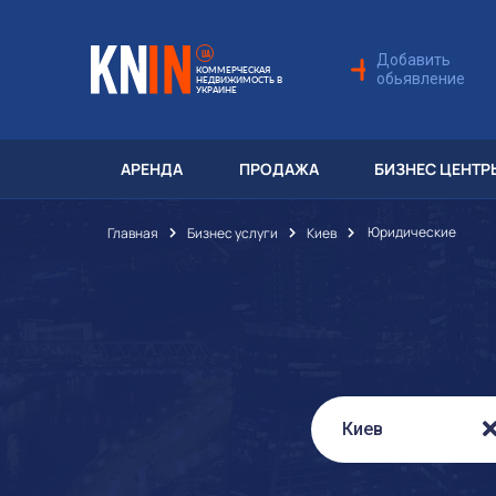
UA
Добавить
КОММЕРЧЕСКАЯ
обьявление
НЕДВИЖИМОСТЬ В
УКРАИНЕ
АРЕНДА
ПРОДАЖА
БИЗНЕС ЦЕНТР
Юридические
Главная
Бизнес услуги
Киев
Киев