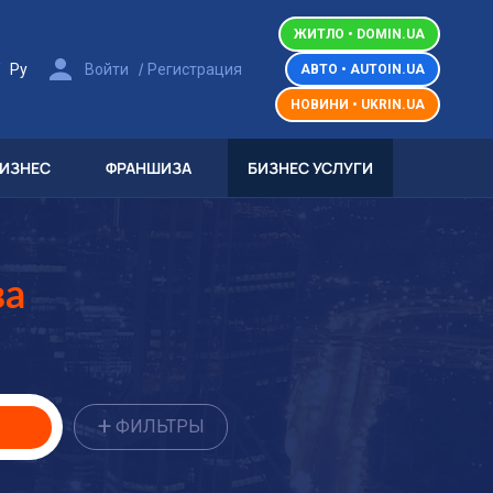
ЖИТЛО • DOMIN.UA
/
/
Ру
Войти
Регистрация
АВТО • AUTOIN.UA
НОВИНИ • UKRIN.UA
БИЗНЕС
ФРАНШИЗА
БИЗНЕС УСЛУГИ
ва
+
ФИЛЬТРЫ