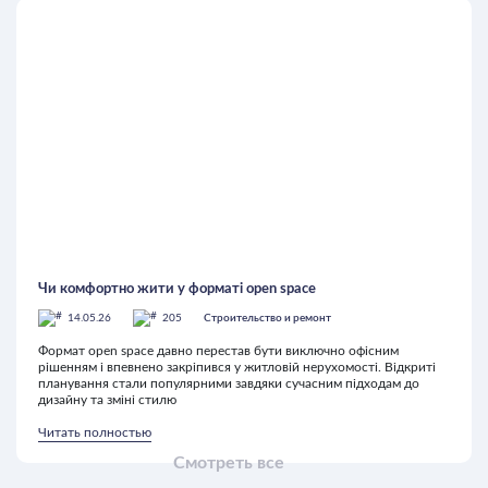
Чи комфортно жити у форматі open space
14.05.26
205
Строительство и ремонт
Формат open space давно перестав бути виключно офісним
рішенням і впевнено закріпився у житловій нерухомості. Відкриті
планування стали популярними завдяки сучасним підходам до
дизайну та зміні стилю
Читать полностью
Смотреть все