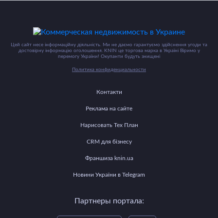
Цей сайт несе інформаційну діяльність. Ми не даємо гарантуємо здійснення угоди та
достовірну інформацію оголошення. KNIN це торгова марка в Україні Віримо у
перемогу України! Окупанти будуть знищені
Политика конфиденциальности
Контакти
Реклама на сайте
Нарисовать Тех План
CRM для бізнесу
Франшиза knin.ua
Новини України в Telegram
Партнеры портала: