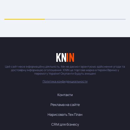
Цей сайт несе інформаційну діяльність. Ми не даємо гарантуємо здійснення угоди та
достовірну інформацію оголошення. KNIN це торгова марка в Україні Віримо у
перемогу України! Окупанти будуть знищені
Политика конфиденциальности
Контакти
Реклама на сайте
Нарисовать Тех План
CRM для бізнесу