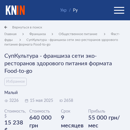
Укр
/
Ру
Вернуться в поиск
Главная
Франшиза
Общественное питание
Фаст-
фуды
СупКультура - франшиза сети эко-ресторанов здорового
питания формата Food-to-go
СупКультура - франшиза сети эко-
ресторанов здорового питания формата
Food-to-go
Избранное
Малый
3226
15 мая 2025
2658
ID
Стоимость,
Стоимость
Срок
Прибыль
$
640 000
9
55 000 грн/
15 238
грн
месяцев
мес