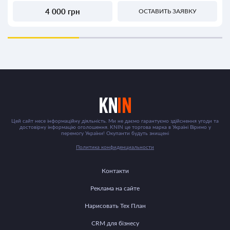
4 000 грн
ОСТАВИТЬ ЗАЯВКУ
Цей сайт несе інформаційну діяльність. Ми не даємо гарантуємо здійснення угоди та
достовірну інформацію оголошення. KNIN це торгова марка в Україні Віримо у
перемогу України! Окупанти будуть знищені
Политика конфиденциальности
Контакти
Реклама на сайте
Нарисовать Тех План
CRM для бізнесу