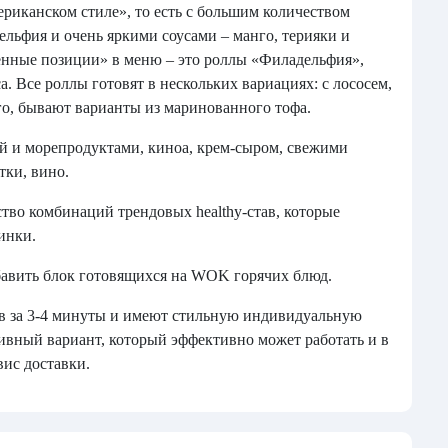
риканском стиле», то есть с большим количеством
льфия и очень яркими соусами – манго, терияки и
венные позиции» в меню – это роллы «Филадельфия»,
. Все роллы готовят в нескольких вариациях: с лососем,
го, бывают варианты из маринованного тофа.
ой и морепродуктами, киноа, крем-сыром, свежими
тки, вино.
тво комбинаций трендовых healthy-став, которые
ринки.
бавить блок готовящихся на WOK горячих блюд.
ов за 3-4 минуты и имеют стильную индивидуальную
птивный вариант, который эффективно может работать и в
рвис доставки.