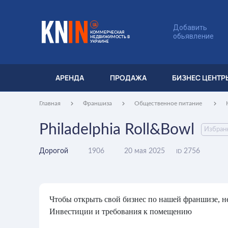
UA
Добавить
КОММЕРЧЕСКАЯ
обьявление
НЕДВИЖИМОСТЬ В
УКРАИНЕ
АРЕНДА
ПРОДАЖА
БИЗНЕС ЦЕНТР
Главная
Франшиза
Общественное питание
Philadelphia Roll&Bowl
Избран
Дорогой
1906
20 мая 2025
2756
ID
Чтобы открыть свой бизнес по нашей франшизе, 
Инвестиции и требования к помещению