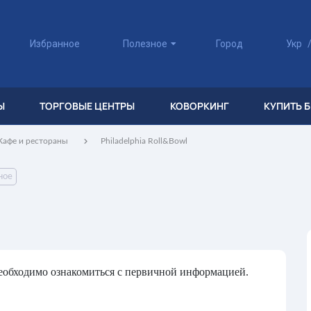
Избранное
Полезное
Город
Укр
Ы
ТОРГОВЫЕ ЦЕНТРЫ
КОВОРКИНГ
КУПИТЬ 
Кафе и рестораны
Philadelphia Roll&Bowl
ное
необходимо ознакомиться с первичной информацией.