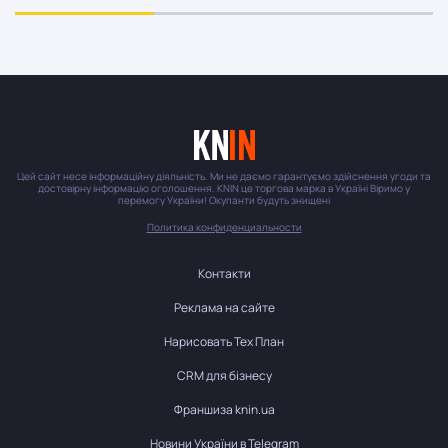
Цей сайт несе інформаційну діяльність. Ми не даємо гарантуємо здійснення угоди та
достовірну інформацію оголошення. KNIN це торгова марка в Україні Віримо у
перемогу України! Окупанти будуть знищені
Политика конфиденциальности
Контакти
Реклама на сайте
Нарисовать Тех План
CRM для бізнесу
Франшиза knin.ua
Новини України в Telegram